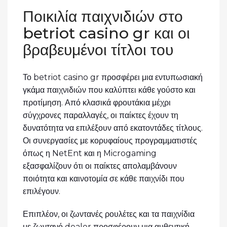
Ποικιλία παιχνιδιών στο
betriot casino gr και οι
βραβευμένοι τίτλοι του
Το betriot casino gr προσφέρει μια εντυπωσιακή
γκάμα παιχνιδιών που καλύπτει κάθε γούστο και
προτίμηση. Από κλασικά φρουτάκια μέχρι
σύγχρονες παραλλαγές, οι παίκτες έχουν τη
δυνατότητα να επιλέξουν από εκατοντάδες τίτλους.
Οι συνεργασίες με κορυφαίους προγραμματιστές
όπως η NetEnt και η Microgaming
εξασφαλίζουν ότι οι παίκτες απολαμβάνουν
ποιότητα και καινοτομία σε κάθε παιχνίδι που
επιλέγουν.
Επιπλέον, οι ζωντανές ρουλέτες και τα παιχνίδια
με ζωντανό dealer προσφέρουν μια αυθεντική