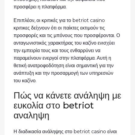
προσφέρει η πλατφόρμα.
Επιπλέον, οι κριτικές για το betriot casino
κριτικες δείχνουν ότι οι παίκτες εκτιμούν τις
προσφορές και τις μπόνους που προσφέρονται. Ο
ανταγωνιστικός χαρακτήρας του καζίνο ενισχύει
την εμπειρία τους και τους ενθαρρύνει να
παραμείνουν ενεργοί στην πλατφόρμα. Αυτή η
θετική ανατροφοδότηση είναι σημαντική για την
ανάπτυξη και την προσαρμογή των υπηρεσιών
του καζίνο.
Πώς να κάνετε ανάληψη με
ευκολία στο betriot
αναληψη
Η διαδικασία ανάληψης στο betriot casino είναι