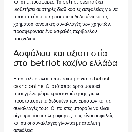
και στις προσφορές. Το betriot casino έχει
υιοθετήσει αυστηρές διαδικασίες ασφαλείας για να
προστατεύσει τα προσωπικά δεδομένα και τις
χρηματοοικονομικές συναλλαγές των χρηστών,
προσφέροντας ένα ασφαλές περιβάλλον
παιχνιδιού.
Ασφάλεια και αξιοπιστία
στο betriot καζίνο ελλάδα
Η ασφάλεια είναι προτεραιότητα για το
betriot
casino online
. Ο ιστότοπος χρησιμοποιεί
προηγμένα μέτρα κρυπτογράφησης για να
προστατεύσει τα δεδομένα των χρηστών και τις
συναλλαγές τους. Οι παίκτες μπορούν να είναι
σίγουροι ότι οι πληροφορίες τους είναι ασφαλείς
και ότι οι συναλλαγές γίνονται με απόλυτη
ασφάλεια.