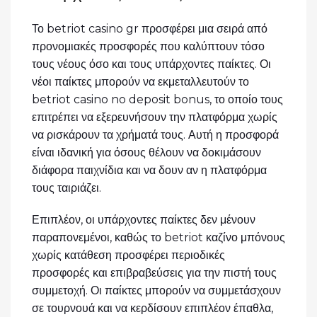
Το betriot casino gr προσφέρει μια σειρά από
προνομιακές προσφορές που καλύπτουν τόσο
τους νέους όσο και τους υπάρχοντες παίκτες. Οι
νέοι παίκτες μπορούν να εκμεταλλευτούν το
betriot casino no deposit bonus, το οποίο τους
επιτρέπει να εξερευνήσουν την πλατφόρμα χωρίς
να ρισκάρουν τα χρήματά τους. Αυτή η προσφορά
είναι ιδανική για όσους θέλουν να δοκιμάσουν
διάφορα παιχνίδια και να δουν αν η πλατφόρμα
τους ταιριάζει.
Επιπλέον, οι υπάρχοντες παίκτες δεν μένουν
παραπονεμένοι, καθώς το betriot καζίνο μπόνους
χωρίς κατάθεση προσφέρει περιοδικές
προσφορές και επιβραβεύσεις για την πιστή τους
συμμετοχή. Οι παίκτες μπορούν να συμμετάσχουν
σε τουρνουά και να κερδίσουν επιπλέον έπαθλα,