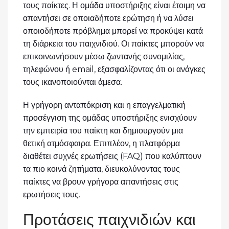
τους παίκτες. Η ομάδα υποστήριξης είναι έτοιμη να
απαντήσει σε οποιαδήποτε ερώτηση ή να λύσει
οποιοδήποτε πρόβλημα μπορεί να προκύψει κατά
τη διάρκεια του παιχνιδιού. Οι παίκτες μπορούν να
επικοινωνήσουν μέσω ζωντανής συνομιλίας,
τηλεφώνου ή email, εξασφαλίζοντας ότι οι ανάγκες
τους ικανοποιούνται άμεσα.
Η γρήγορη ανταπόκριση και η επαγγελματική
προσέγγιση της ομάδας υποστήριξης ενισχύουν
την εμπειρία του παίκτη και δημιουργούν μια
θετική ατμόσφαιρα. Επιπλέον, η πλατφόρμα
διαθέτει συχνές ερωτήσεις (FAQ) που καλύπτουν
τα πιο κοινά ζητήματα, διευκολύνοντας τους
παίκτες να βρουν γρήγορα απαντήσεις στις
ερωτήσεις τους.
Προτάσεις παιχνιδιών και