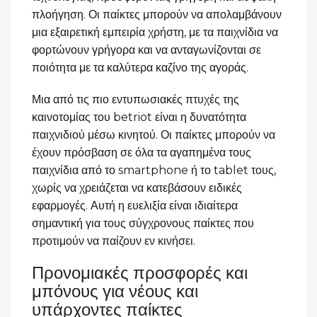
πλοήγηση. Οι παίκτες μπορούν να απολαμβάνουν
μια εξαιρετική εμπειρία χρήστη, με τα παιχνίδια να
φορτώνουν γρήγορα και να ανταγωνίζονται σε
ποιότητα με τα καλύτερα καζίνο της αγοράς.
Μια από τις πιο εντυπωσιακές πτυχές της
καινοτομίας του betriot είναι η δυνατότητα
παιχνιδιού μέσω κινητού. Οι παίκτες μπορούν να
έχουν πρόσβαση σε όλα τα αγαπημένα τους
παιχνίδια από το smartphone ή το tablet τους,
χωρίς να χρειάζεται να κατεβάσουν ειδικές
εφαρμογές. Αυτή η ευελιξία είναι ιδιαίτερα
σημαντική για τους σύγχρονους παίκτες που
προτιμούν να παίζουν εν κινήσει.
Προνομιακές προσφορές και
μπόνους για νέους και
υπάρχοντες παίκτες