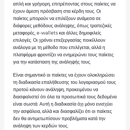
απλή και γρήγορη, επιτρέποντας στους παίκτες να
έχουν άμεση πρόσβαση στα κέρδη τους. Οι
παίκτες μπορούν να επιλέξουν ανάμεσα σε
διάφορες μεθόδους ανάληψης, όπως τραπεζικές
μεταφορές, e-wallets και άλλες δημοφιλείς
επιλογές. Οι χρόνοι επεξεργασίας ποικίλλουν
ανάλογα με τη μέθοδο που επιλέγεται, αλλά η
πλατφόρμα φροντίζει να ενημερώνει τους παίκτες
για την κατάσταση της ανάληψής τους.
Είναι σημαντικό οι παίκτες να έχουν ολοκληρώσει
τη διαδικασία επαλήθευσης του λογαριασμού τους
προτού κάνουν ανάληψη, προκειμένου να
διασφαλιστεί ότι όλα τα προσωπικά τους δεδομένα
είναι σωστά. Αυτή η διαδικασία όχι μόνο ενισχύει
την ασφάλεια, αλλά και διασφαλίζει ότι οι παίκτες
δεν θα αντιμετωπίσουν προβλήματα κατά την
ανάληψη των κερδών τους.