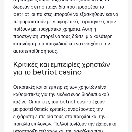
δωρεάν demo παιχνίδια που προσφέρει το
betriot, οι παίκτες μπορούν να εξασκηθούν και να
πειραματιστούν με διαφορετικές στρατηγικές πριν
παίξουν με πραγματικά χρήματα. Αυτή η
προσέγγιση μπορεί να τους δώσει μια καλύτερη
κατανόηση του παιχνιδιού και να ενισχύσει την
αυτοπεποίθησή τους.
Κριτικές και εμπειρίες χρηστών
για το betriot casino
Οι κριτικές και οι εμπειρίες των χρηστών είναι
καθοριστικές για την εικόνα ενός διαδικτυακού
καζίνο. Οι παίκτες του betriot casino έχουν
μοιραστεί θετικές κριτικές, αναφέροντας την
ευχάριστη εμπειρία τους στο παιχνίδι και την
ποικιλία επιλογών. Πολλοί τονίζουν την εξαιρετική
υποστήριξη πελατών και την ασφάλεια που