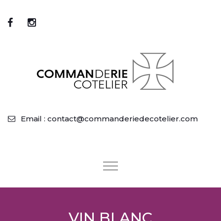
Email : contact@commanderiedecotelier.com
Toggle
navigation
VIN BLANC