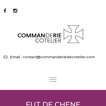
Email : contact@commanderiedecotelier.com
Toggle
navigation
FUT DE CHENE