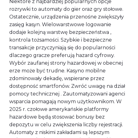
Niektóre z najbardziej popularnych opcje
rozrywki to automaty do gier oraz gry stołowe.
Ostatecznie, urządzenia przenośne zwiększyły
zasięg kasyn. Wielowarstwowe logowanie
dodaje kolejną warstwę bezpieczeństwa ,
kontrola tożsamości. Szybkie i bezpieczne
transakcje przyczyniają się do popularności
dlaczego gracze preferują hazard cyfrowy.
Wybór zaufanej strony hazardowej w obecnej
erze może być trudne. Kasyno mobilne
zdominowały dekadę, wspierane przez
dostępność smartfonów. Zwróć uwagę na dział
pomocy technicznej . Zautomatyzowani agenci
wsparcia pomagają nowym użytkownikom. W
2025 r. czołowe amerykańskie platformy
hazardowe będą stosować bonusy bez
depozytu w celu zwiększenia liczby rejestracji.
Automaty z niskimi zakładami są lepszym