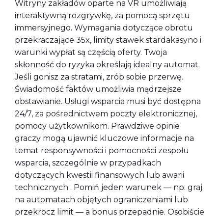
Witryny zakładów oparte na VR umożliwiają
interaktywną rozgrywkę, za pomocą sprzętu
immersyjnego. Wymagania dotyczące obrotu
przekraczające 35x, limity stawek
stardakasyno
i
warunki wypłat są częścią oferty. Twoja
skłonność do ryzyka określają idealny automat.
Jeśli gonisz za stratami, zrób sobie przerwę.
Świadomość faktów umożliwia mądrzejsze
obstawianie. Usługi wsparcia musi być dostępna
24/7, za pośrednictwem poczty elektronicznej,
pomocy użytkownikom. Prawdziwe opinie
graczy mogą ujawnić kluczowe informacje na
temat responsywności i pomocności zespołu
wsparcia, szczególnie w przypadkach
dotyczących kwestii finansowych lub awarii
technicznych . Pomiń jeden warunek — np. graj
na automatach objętych ograniczeniami lub
przekrocz limit — a bonus przepadnie. Osobiście