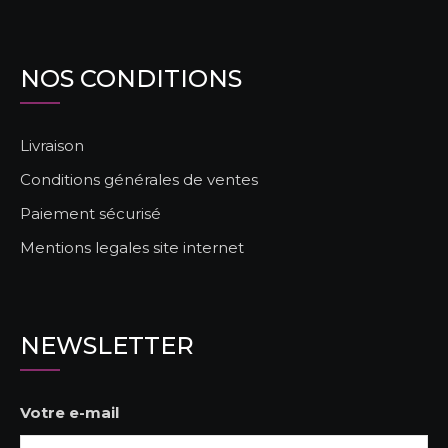
NOS CONDITIONS
Livraison
Conditions générales de ventes
Paiement sécurisé
Mentions legales site internet
NEWSLETTER
Votre e-mail