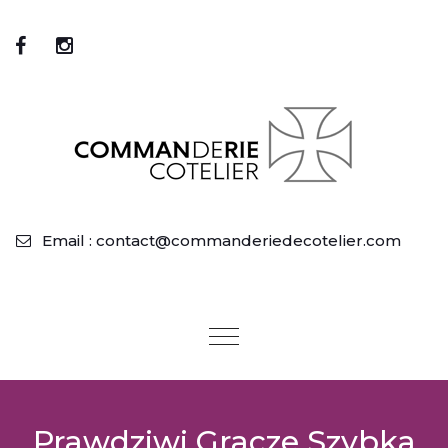
Email : contact@commanderiedecotelier.com
Toggle
navigation
Prawdziwi Gracze Szybka