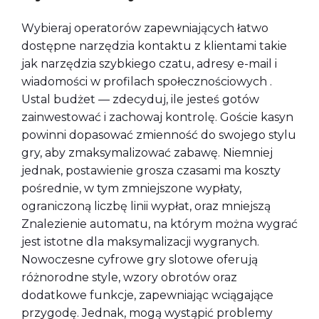
Wybieraj operatorów zapewniających łatwo
dostępne narzędzia kontaktu z klientami takie
jak narzędzia szybkiego czatu, adresy e-mail i
wiadomości w profilach społecznościowych .
Ustal budżet — zdecyduj, ile jesteś gotów
zainwestować i zachowaj kontrolę. Goście kasyn
powinni dopasować zmienność do swojego stylu
gry, aby zmaksymalizować zabawę. Niemniej
jednak, postawienie grosza czasami ma koszty
pośrednie, w tym zmniejszone wypłaty,
ograniczoną liczbę linii wypłat, oraz mniejszą
Znalezienie automatu, na którym można wygrać
jest istotne dla maksymalizacji wygranych.
Nowoczesne cyfrowe gry slotowe oferują
różnorodne style, wzory obrotów oraz
dodatkowe funkcje, zapewniając wciągające
przygodę. Jednak, mogą wystąpić problemy