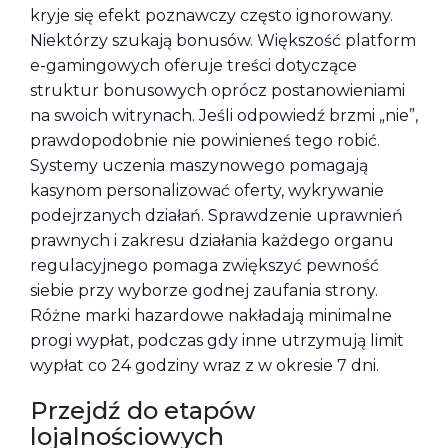
kryje się efekt poznawczy często ignorowany.
Niektórzy szukają bonusów. Większość platform
e-gamingowych oferuje treści dotyczące
struktur bonusowych oprócz postanowieniami
na swoich witrynach. Jeśli odpowiedź brzmi „nie”,
prawdopodobnie nie powinieneś tego robić.
Systemy uczenia maszynowego pomagają
kasynom personalizować oferty, wykrywanie
podejrzanych działań. Sprawdzenie uprawnień
prawnych i zakresu działania każdego organu
regulacyjnego pomaga zwiększyć pewność
siebie przy wyborze godnej zaufania strony.
Różne marki hazardowe nakładają minimalne
progi wypłat, podczas gdy inne utrzymują limit
wypłat co 24 godziny wraz z w okresie 7 dni.
Przejdź do etapów
lojalnościowych