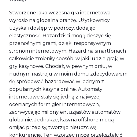
Stworzone jako wczesna gra internetowa
wyrosło na globalną branżę. Użytkownicy
uzyskali dostęp w podróży, dodając
elastyczność. Hazardziści mogą cieszyć się
przenośnymi grami, dzięki responsywnym
stronom internetowym. Hazard na smartfonach
całkowicie zmieniły sposób, w jaki ludzie grają w
gry kasynowe. Chociaż, w pewnym dniu, w
nudnym nastroju w moim domu zdecydowałem
się spróbować hazardować w jednym z
popularnych kasyna online. Automaty
internetowe stały się jedną z najwyżej
ocenianych form gier internetowych,
zachwycając miliony entuzjastów automatów
globalnie. Jednakże, kasyna offshore mogą
omijać przepisy, tworząc nieuczciwą
konkurencję. Ten wzorzec może przekształcić