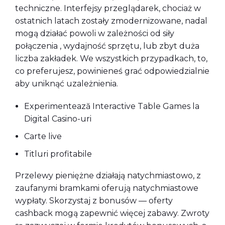
techniczne. Interfejsy przeglądarek, chociaż w
ostatnich latach zostały zmodernizowane, nadal
mogą działać powoli w zależności od siły
połączenia , wydajność sprzętu, lub zbyt duża
liczba zakładek. We wszystkich przypadkach, to,
co preferujesz, powinieneś grać odpowiedzialnie
aby uniknąć uzależnienia.
Experimentează Interactive Table Games la
Digital Casino-uri
Carte live
Titluri profitabile
Przelewy pieniężne działają natychmiastowo, z
zaufanymi bramkami oferują natychmiastowe
wypłaty. Skorzystaj z bonusów — oferty
cashback mogą zapewnić więcej zabawy. Zwroty