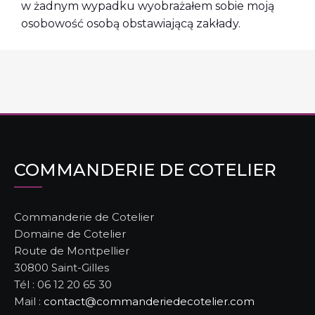
w żadnym wypadku wyobrażałem sobie moją
osobowość osobą obstawiającą zakłady.
COMMANDERIE DE COTELIER
Commanderie de Cotelier
Domaine de Cotelier
Route de Montpellier
30800 Saint-Gilles
Tél : 06 12 20 65 30
Mail :
contact@commanderiedecotelier.com