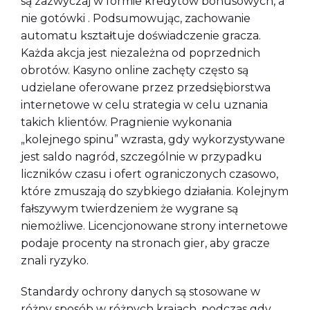
są zazwyczaj w formie kredytów bonusowych, a
nie gotówki . Podsumowując, zachowanie
automatu kształtuje doświadczenie gracza.
Każda akcja jest niezależna od poprzednich
obrotów. Kasyno online zachęty często są
udzielane oferowane przez przedsiębiorstwa
internetowe w celu strategia w celu uznania
takich klientów. Pragnienie wykonania
„kolejnego spinu” wzrasta, gdy wykorzystywane
jest saldo nagród, szczególnie w przypadku
liczników czasu i ofert ograniczonych czasowo,
które zmuszają do szybkiego działania. Kolejnym
fałszywym twierdzeniem że wygrane są
niemożliwe. Licencjonowane strony internetowe
podaje procenty na stronach gier, aby gracze
znali ryzyko.
Standardy ochrony danych są stosowane w
różny sposób w różnych krajach, podczas gdy