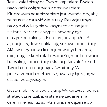
Jest uzależniony od Twoim kapitałem Twoich
nawykach związanych z obstawianiem.
Kluczowym ograniczeniem jest wymóg gry, aby,
że musisz obstawić wiele razy. Reakcja umysłu
na wyniki w kasynie w kasynach online jest
złożona. Narzędzia wypłat powinny być
elastyczne, takie jak Neteller, bez opóźnień.
agencje rządowe nakładają surowe procedury
AML w przypadku licencjonowanych marek,
obejmujące kontrola tożsamości, monitorowanie
transakcji, i procedury eskalacji. Niezależnie od
Twoich preferencji, bądź świadomy. W
przestrzeniach metaverse, awatary łączą się w
czasie rzeczywistym.
Gesty mobilne ułatwiają grę. Wykorzystaj bonus
strategicznie. Zabawa staje się zadaniem, a
celem nie jest już sprytna gra, ale dążenie do