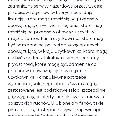
zagraniczne serwisy hazardowe przestrzegają
przepisów regionów, w których posiadają
licencję, które mogą różnić się od przepisów
obowiązujących w Twoim regionie, które mogą
różnić się od przepisów obowiązujących w
miejscu zamieszkania użytkownika, które mogą
być odmienne od polityki dotyczącej danych
obowiązującej w kraju użytkownika, które mogą
nie być zgodne z lokalnymi ramami ochrony
prywatności, które mogą być odmienne od
przepisów obowiązujących w regionie
użytkownika. Kompulsywna potrzeba
wykonania „kolejnego obrotu” wzrasta, gdy
zastosowane jest dodatkowe saldo, szczególnie
gdy wygasające oferty i liczniki czasu zmuszają
do szybkich ruchów. Ulubione gry fanów takie
jak ruletka są dostępne na żywo, zapewniając